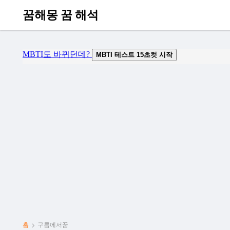
꿈해몽 꿈 해석
홈
구름에서꿈